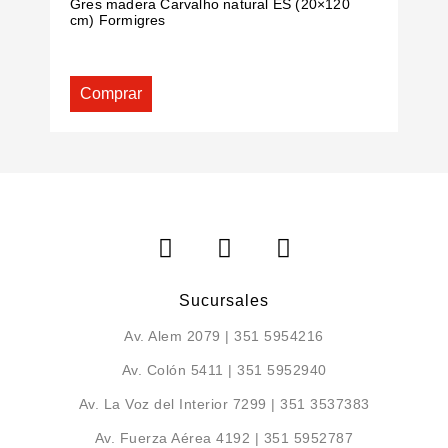
Gres madera Carvalho natural ES (20×120
G
cm) Formigres
F
Comprar
Sucursales
Av. Alem 2079 | 351 5954216
Av. Colón 5411 | 351 5952940
Av. La Voz del Interior 7299 | 351 3537383
Av. Fuerza Aérea 4192 | 351 5952787