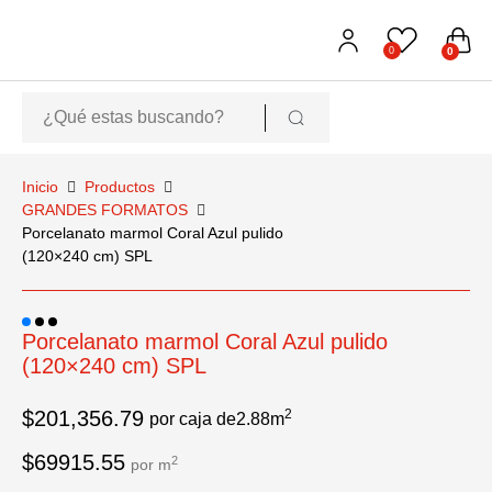
0
0
Inicio
Productos
GRANDES FORMATOS
Porcelanato marmol Coral Azul pulido
(120×240 cm) SPL
Porcelanato marmol Coral Azul pulido
(120×240 cm) SPL
$
201,356.79
2
por caja de
2.88
m
$69915.55
2
por m