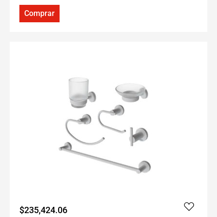
Comprar
$
235,424.06