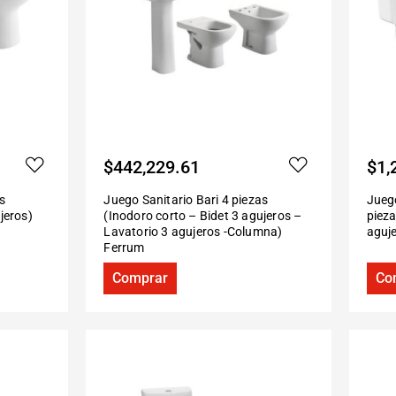
$
442,229.61
$
1,
s
Juego Sanitario Bari 4 piezas
Jueg
jeros)
(Inodoro corto – Bidet 3 agujeros –
pieza
Lavatorio 3 agujeros -Columna)
aguj
Ferrum
Comprar
Co