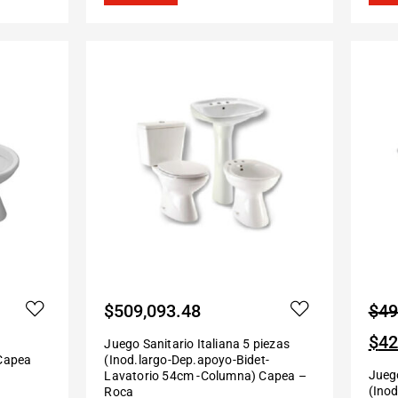
$
509,093.48
$
49
$
42
Juego Sanitario Italiana 5 piezas
 Capea
(Inod.largo-Dep.apoyo-Bidet-
Juego
Lavatorio 54cm -Columna) Capea –
(Inod
Roca