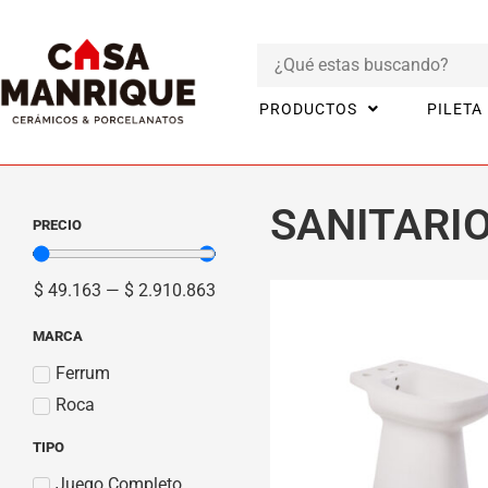
PRODUCTOS
PILETA
Inicio
Productos
BAÑO
SANITARIOS
SANITARI
PRECIO
$
49.163
—
$
2.910.863
MARCA
Ferrum
Roca
TIPO
Juego Completo