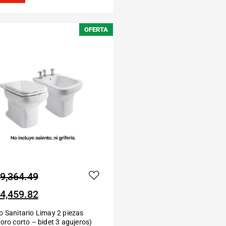
OFERTA
9,364.49
4,459.82
 Sanitario Limay 2 piezas
oro corto – bidet 3 agujeros)