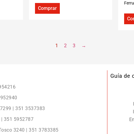
Ferr
Comprar
Co
1
2
3
→
Guía de
5954216
 5952940
r 7299 | 351 3537383
2 | 351 5952787
En
 Tosco 3240 | 351 3783385