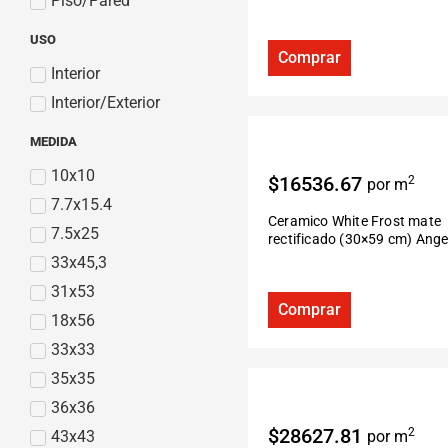
Piso/Pared
USO
Comprar
Interior
Interior/Exterior
MEDIDA
10x10
$16536.67
2
por m
7.7x15.4
Ceramico White Frost mate
7.5x25
rectificado (30×59 cm) Ange
33x45,3
31x53
Comprar
18x56
33x33
35x35
36x36
$28627.81
2
43x43
por m