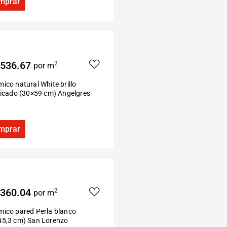
mprar
536.67
2
por m
ico natural White brillo
ficado (30×59 cm) Angelgres
mprar
360.04
2
por m
mico pared Perla blanco
45,3 cm) San Lorenzo