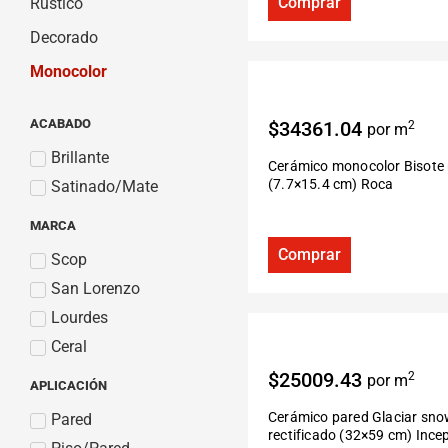
Comprar
Rústico
Decorado
Monocolor
ACABADO
$34361.04
2
por m
Brillante
Cerámico monocolor Bisote
(7.7×15.4 cm) Roca
Satinado/Mate
MARCA
Comprar
Scop
San Lorenzo
Lourdes
Ceral
$25009.43
2
por m
APLICACIÓN
Cerámico pared Glaciar sn
Pared
rectificado (32×59 cm) Ince