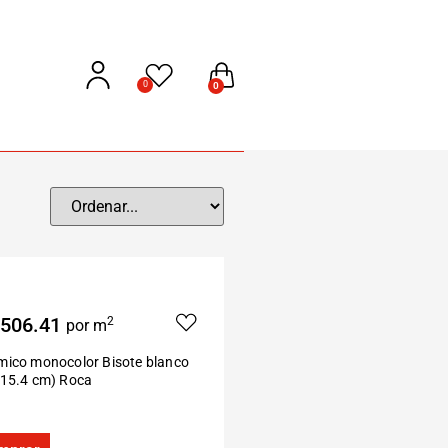
0
0
506.41
2
por m
mico monocolor Bisote blanco
×15.4 cm) Roca