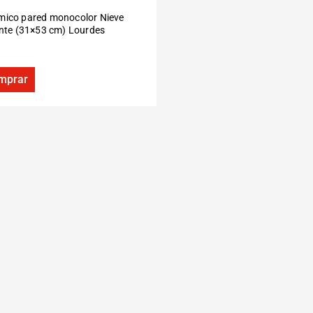
mico pared monocolor Nieve
ante (31×53 cm) Lourdes
mprar