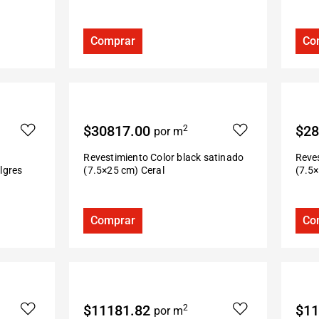
Comprar
Co
$30817.00
$28
2
por m
Revestimiento Color black satinado
Reves
lgres
(7.5×25 cm) Ceral
(7.5
Comprar
Co
$11181.82
$11
2
por m