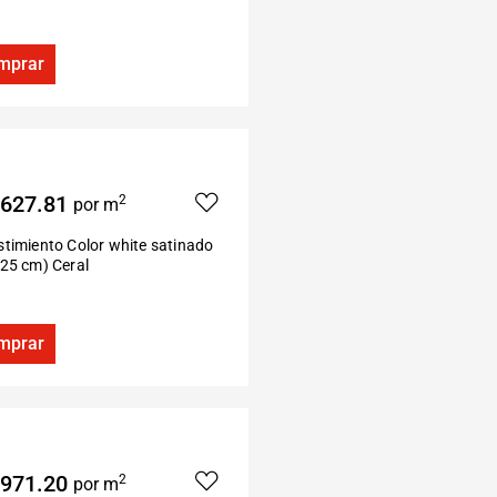
mprar
627.81
2
por m
timiento Color white satinado
×25 cm) Ceral
mprar
971.20
2
por m