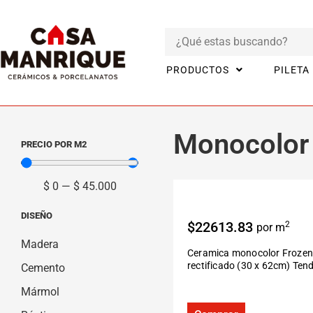
PRODUCTOS
PILETA
Inicio
Productos
CERÁMICOS
Monocolor
Monocolor
PRECIO POR M2
$
0
—
$
45.000
DISEÑO
$22613.83
2
por m
Madera
Ceramica monocolor Frozen
rectificado (30 x 62cm) Ten
Cemento
Mármol