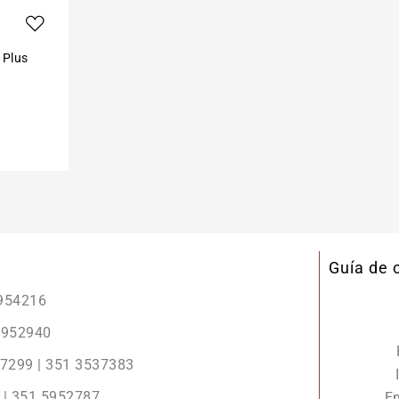
 Plus
Guía de
5954216
 5952940
r 7299 | 351 3537383
2 | 351 5952787
En