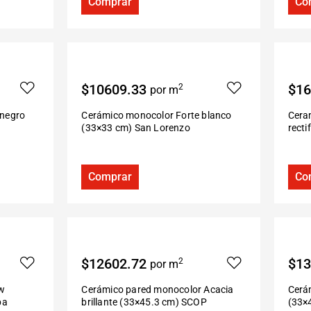
Comprar
Co
$10609.33
$16
2
por m
 negro
Cerámico monocolor Forte blanco
Ceram
(33×33 cm) San Lorenzo
recti
Comprar
Co
$12602.72
$13
2
por m
ow
Cerámico pared monocolor Acacia
Cerá
pa
brillante (33×45.3 cm) SCOP
(33×