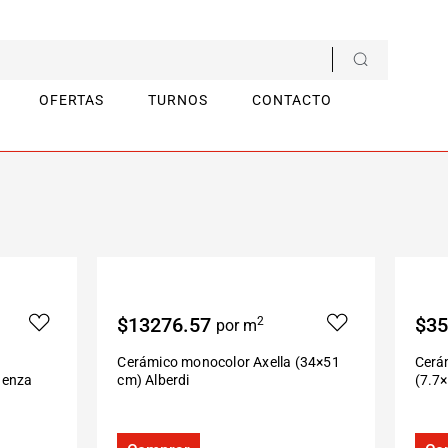
OFERTAS
TURNOS
CONTACTO
$13276.57
$35
2
por m
Cerámico monocolor Axella (34×51
Cerá
denza
cm) Alberdi
(7.7