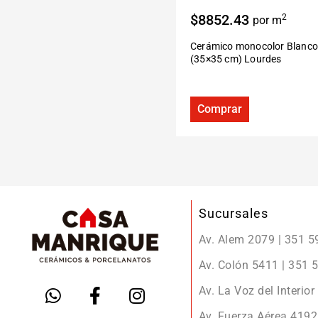
$8852.43
2
por m
Cerámico monocolor Blanco
(35×35 cm) Lourdes
Comprar
Sucursales
Av. Alem 2079 | 351 
Av. Colón 5411 | 351
Av. La Voz del Interio
Av. Fuerza Aérea 419