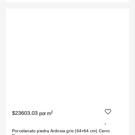
$23603.03
2
por m
Porcelanato piedra Ardosia gris (64×64 cm) Cerro