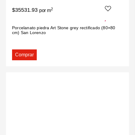
$35531.93
2
por m
Porcelanato piedra Art Stone grey rectificado (80×80
cm) San Lorenzo
Comprar