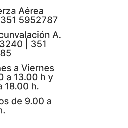
erza Aérea
 351 5952787
rcunvalación A.
3240 | 351
85
es a Viernes
0 a 13.00 h y
a 18.00 h.
s de 9.00 a
h.