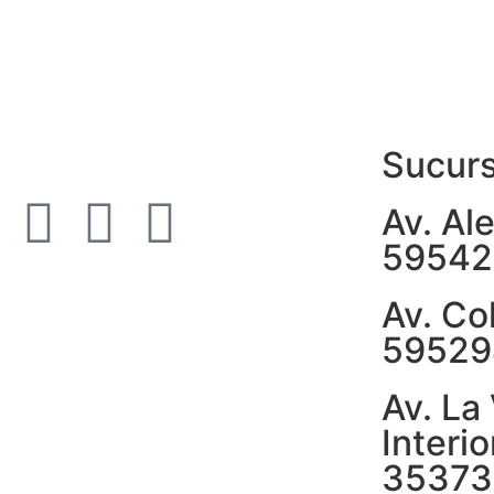
Sucurs
Av. Al
59542
Av. Co
59529
Av. La
Interi
35373