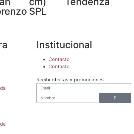
an
cm)
Tendenza
orenzo
SPL
ra
Institucional
Contacto
Contacto
Recibí ofertas y promociones
nda
nda