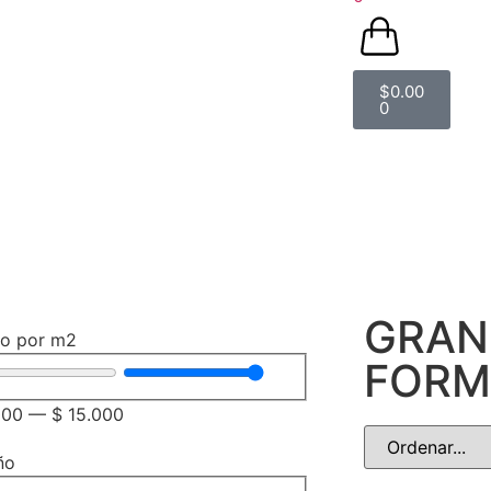
$
0.00
0
GRAN
io por m2
FORM
000
—
$
15.000
ño