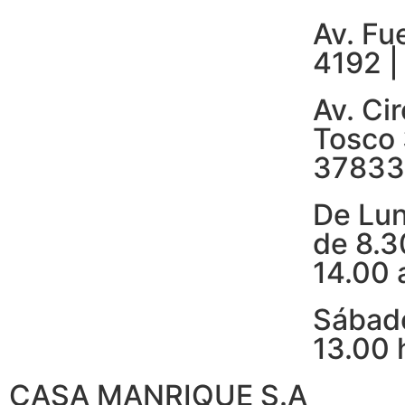
Av. Fu
4192 |
Av. Ci
Tosco 
37833
De Lun
de 8.3
14.00 
Sábado
13.00 
CASA MANRIQUE S.A