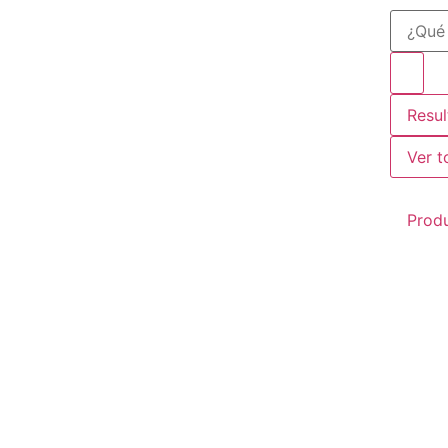
Resu
Ver t
Prod