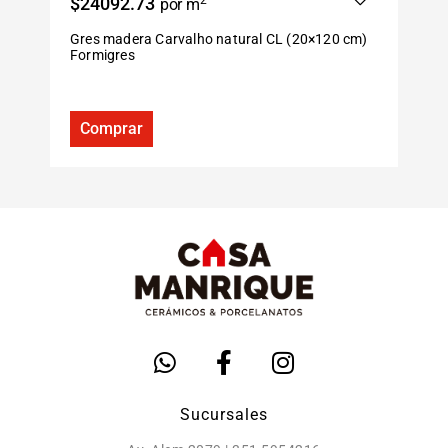
$24092.73
2
$
por m
Gres madera Carvalho natural CL (20×120 cm)
P
Formigres
S
Comprar
Sucursales