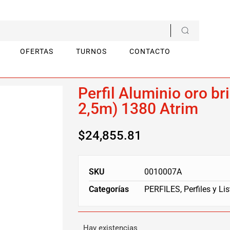
OFERTAS
TURNOS
CONTACTO
m x 2,5m) 1380 Atrim
Perfil Aluminio oro br
2,5m) 1380 Atrim
$
24,855.81
SKU
0010007A
Categorías
PERFILES
,
Perfiles y Lis
Hay existencias