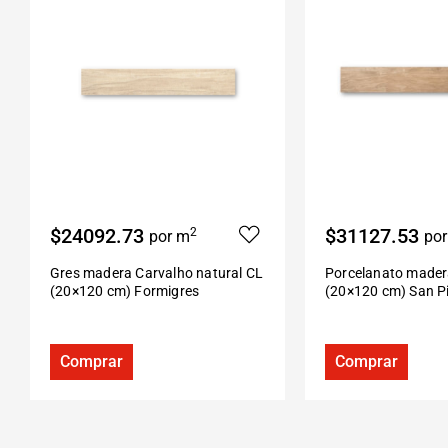
$24092.73
$31127.53
2
por m
po
Gres madera Carvalho natural CL
Porcelanato mader
(20×120 cm) Formigres
(20×120 cm) San P
Comprar
Comprar