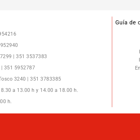
Guía de
5954216
 5952940
r 7299 | 351 3537383
2 | 351 5952787
En
 Tosco 3240 | 351 3783385
8.30 a 13.00 h y 14.00 a 18.00 h.
00 h.