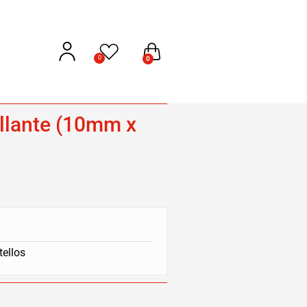
0
0
illante (10mm x
tellos