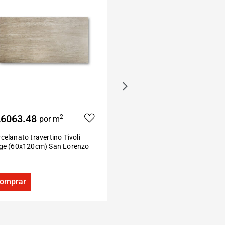
6063.48
$32477.50
2
2
por m
por m
celanato travertino Tivoli
Porcelanato madera Sparkle
ige (60x120cm) San Lorenzo
canela (22×160 cm) San Pietr
omprar
Comprar