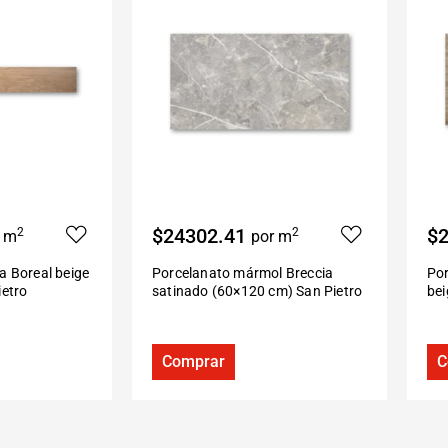
$24302.41
$2
2
2
r m
por m
a Boreal beige
Porcelanato mármol Breccia
Por
ietro
satinado (60×120 cm) San Pietro
be
Comprar
C