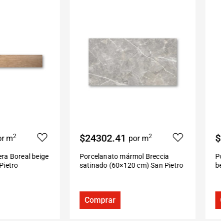
$24302.41
$2
2
2
r m
por m
a Boreal beige
Porcelanato mármol Breccia
Por
ietro
satinado (60×120 cm) San Pietro
be
Comprar
C