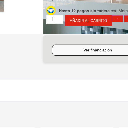
Hasta 12 pagos sin tarjeta
con Merc
-
AÑADIR AL CARRITO
Consultar Financiación y Medios de Pag
[mobbex_button]