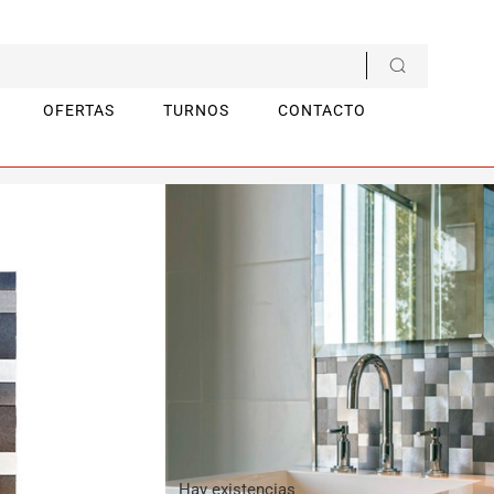
OFERTAS
TURNOS
CONTACTO
ter Gray (30 x 30 cm) Misiones – 6
Malla Aluminio Sater 
Misiones – 6
$
17,181.81
SKU
0003717B
Categorías
Guardas y Mallas
,
Guar
Hay existencias