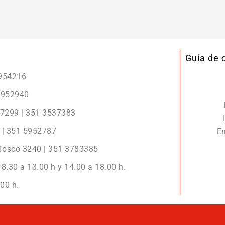
Guía de
5954216
 5952940
r 7299 | 351 3537383
2 | 351 5952787
En
 Tosco 3240 | 351 3783385
8.30 a 13.00 h y 14.00 a 18.00 h.
00 h.