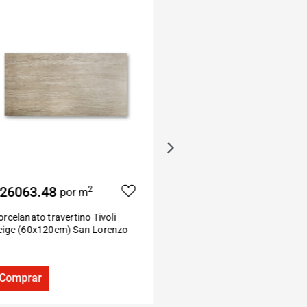
6063.48
$32477.50
2
2
por m
por m
celanato travertino Tivoli
Porcelanato madera Sparkle
ige (60x120cm) San Lorenzo
canela (22×160 cm) San Pietr
omprar
Comprar