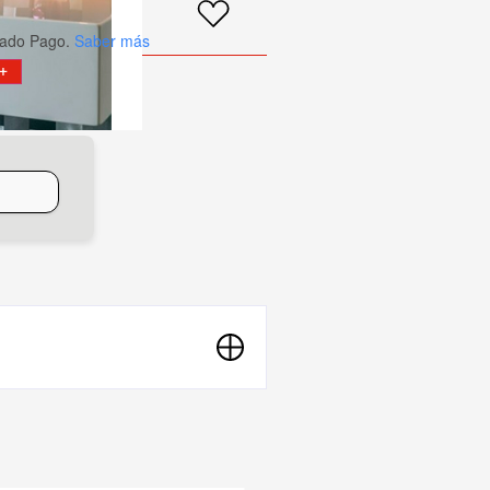
ado Pago.
Saber más
+
o