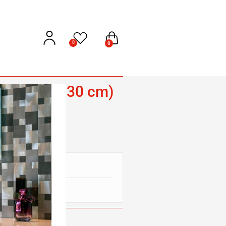
0
0
Gray (30 x 30 cm)
das y Mallas