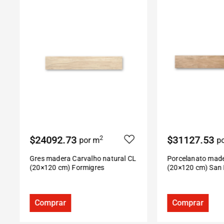
$24092.73
$31127.53
2
por m
po
Gres madera Carvalho natural CL
Porcelanato mader
(20×120 cm) Formigres
(20×120 cm) San P
Comprar
Comprar