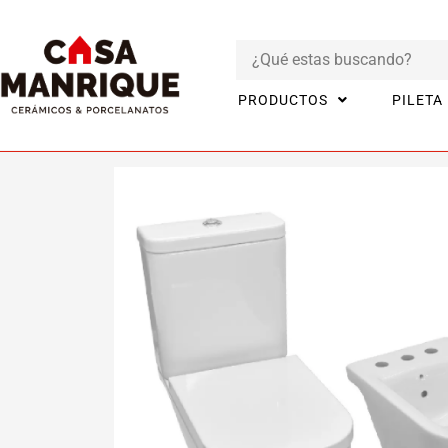
PRODUCTOS
PILETA
Inicio
Productos
BAÑO
Juego de sanitario The Gap 3 piezas (I