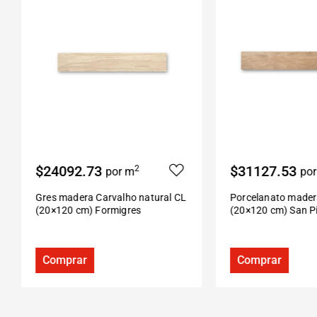
$24092.73
$31127.53
2
por m
po
Gres madera Carvalho natural CL
Porcelanato mader
(20×120 cm) Formigres
(20×120 cm) San P
Comprar
Comprar