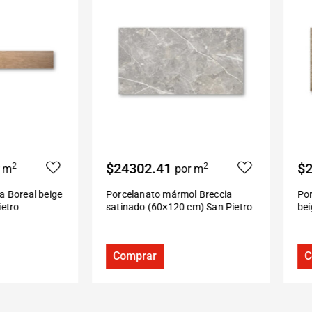
$24302.41
$2
2
2
r m
por m
a Boreal beige
Porcelanato mármol Breccia
Por
ietro
satinado (60×120 cm) San Pietro
be
Comprar
C