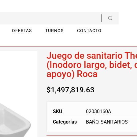
OFERTAS
TURNOS
CONTACTO
nodoro largo, bidet, depósito de apoyo) Roca
Juego de sanitario Th
(Inodoro largo, bidet,
apoyo) Roca
$
1,497,819.63
SKU
02030160A
Categorías
BAÑO
,
SANITARIOS