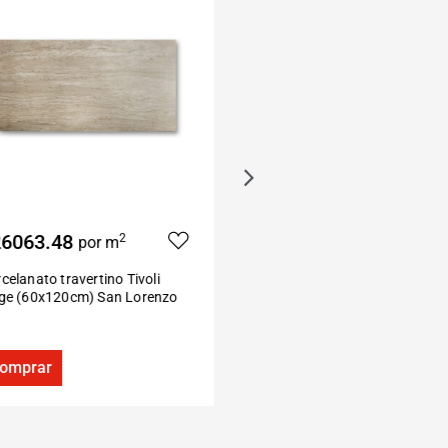
6063.48
$32477.50
2
2
por m
por m
celanato travertino Tivoli
Porcelanato madera Sparkle
ige (60x120cm) San Lorenzo
canela (22×160 cm) San Pietr
omprar
Comprar