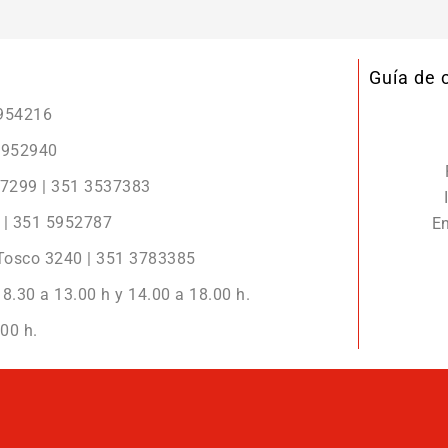
Guía de
5954216
 5952940
r 7299 | 351 3537383
2 | 351 5952787
En
 Tosco 3240 | 351 3783385
8.30 a 13.00 h y 14.00 a 18.00 h.
00 h.