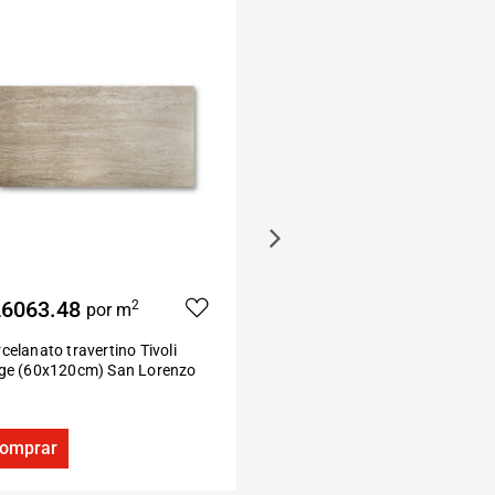
6063.48
$32477.50
2
2
por m
por m
celanato travertino Tivoli
Porcelanato madera Sparkle
ige (60x120cm) San Lorenzo
canela (22×160 cm) San Pietr
omprar
Comprar