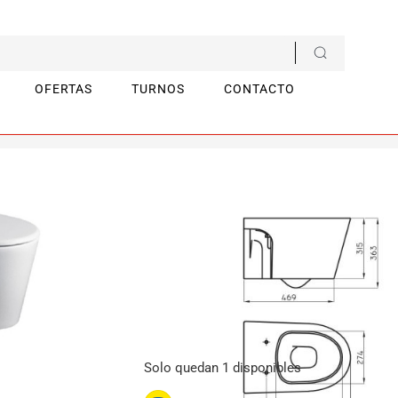
OFERTAS
TURNOS
CONTACTO
m
Inodoro Corto de col
$
1,213,013.68
SKU
0004845B
Categorías
BAÑO
,
SANITARIOS
Solo quedan 1 disponibles