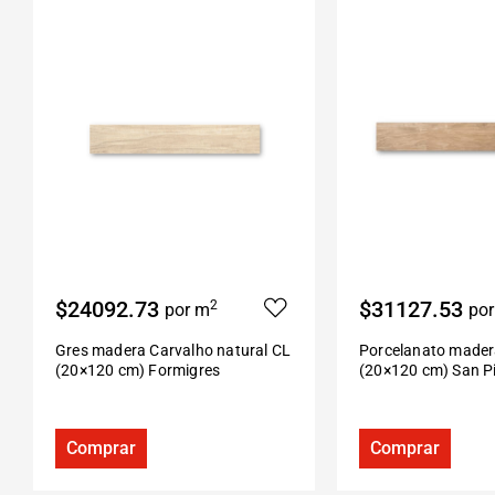
$24092.73
$31127.53
2
por m
po
Gres madera Carvalho natural CL
Porcelanato mader
(20×120 cm) Formigres
(20×120 cm) San P
Comprar
Comprar