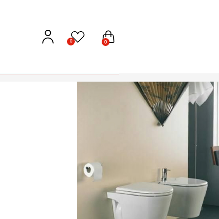
0
0
gar Marina Ferrum