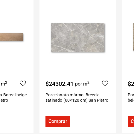
$24302.41
$2
2
2
r m
por m
a Boreal beige
Porcelanato mármol Breccia
Por
ietro
satinado (60×120 cm) San Pietro
be
Comprar
C