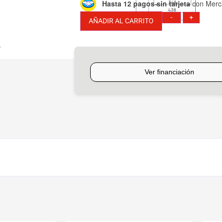
Hasta 12 pagos sin tarjeta
con Merc
-
+
AÑADIR AL CARRITO
Consultar Financiación y Medios de Pag
[mobbex_button]