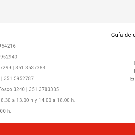
Guía de
5954216
 5952940
r 7299 | 351 3537383
2 | 351 5952787
En
 Tosco 3240 | 351 3783385
8.30 a 13.00 h y 14.00 a 18.00 h.
00 h.