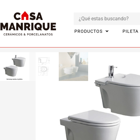
PRODUCTOS
PILETA
Inicio
Productos
BAÑO
Inodoro Corto de colgar Marina Ferru