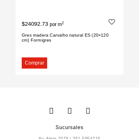
$24092.73
2
$
por m
Gres madera Carvalho natural ES (20×120
G
cm) Formigres
F
Comprar
Sucursales
Av. Alem 2079 | 351 5954216