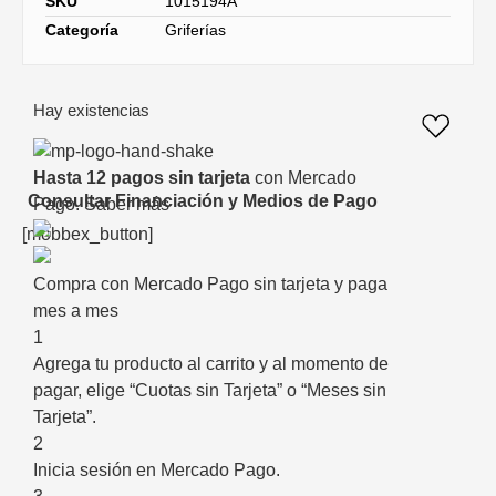
SKU
1015194A
Categoría
Griferías
Hay existencias
Hasta 12 pagos sin tarjeta
con Mercado
Consultar Financiación y Medios de Pago
Pago.
Saber más
[mobbex_button]
Compra con Mercado Pago sin tarjeta y paga
mes a mes
1
Agrega tu producto al carrito y al momento de
pagar, elige “Cuotas sin Tarjeta” o “Meses sin
Tarjeta”.
2
Inicia sesión en Mercado Pago.