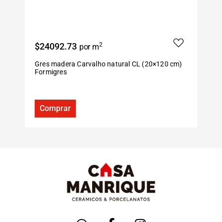
$24092.73
2
$
por m
Gres madera Carvalho natural CL (20×120 cm)
P
Formigres
S
Comprar