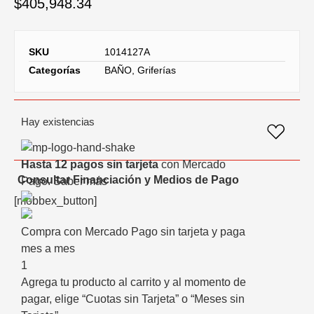
$
405,948.34
SKU
1014127A
Categorías
BAÑO
,
Griferías
Hay existencias
Hasta 12 pagos sin tarjeta
con Mercado
Consultar Financiación y Medios de Pago
Pago.
Saber más
[mobbex_button]
Compra con Mercado Pago sin tarjeta y paga
mes a mes
1
Agrega tu producto al carrito y al momento de
pagar, elige “Cuotas sin Tarjeta” o “Meses sin