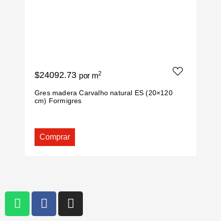
$24092.73
2
$
por m
Gres madera Carvalho natural ES (20×120
G
cm) Formigres
F
Comprar