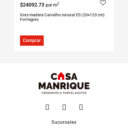
$24092.73
2
$
por m
Gres madera Carvalho natural ES (20×120 cm)
G
Formigres
F
Comprar
Sucursales