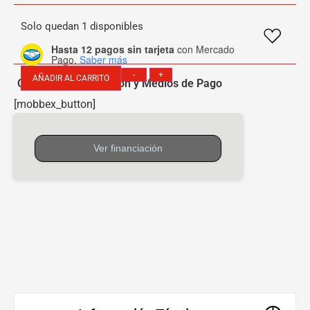
Solo quedan 1 disponibles
Hasta 12 pagos sin tarjeta
con Mercado
Pago.
Saber más
-
+
AÑADIR AL CARRITO
Consultar Financiación y Medios de Pago
[mobbex_button]