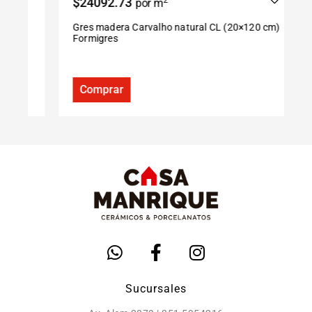
$24092.73
2
$
por m
Gres madera Carvalho natural CL (20×120 cm)
P
Formigres
S
Comprar
Sucursales