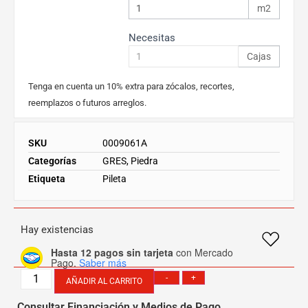
m2
Necesitas
Cajas
Tenga en cuenta un 10% extra para zócalos, recortes,
reemplazos o futuros arreglos.
SKU
0009061A
Categorías
GRES
,
Piedra
Etiqueta
Pileta
Hay existencias
Hasta 12 pagos sin tarjeta
con Mercado
Pago.
Saber más
-
+
AÑADIR AL CARRITO
Consultar Financiación y Medios de Pago