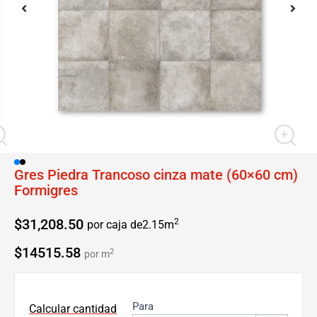
Gres Piedra Trancoso cinza mate (60×60 cm)
Formigres
$
31,208.50
2
por caja de
2.15
m
$14515.58
2
por m
Para
Calcular cantidad