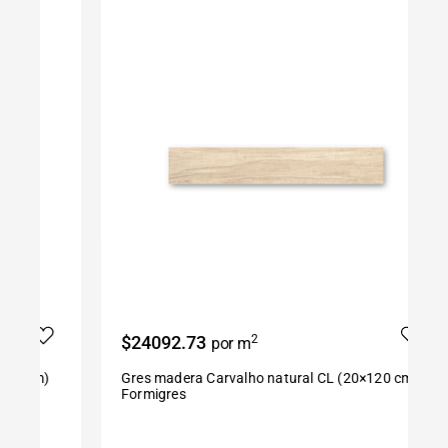
$24092.73
2
$
por m
Gres madera Carvalho natural CL (20×120 cm)
P
Formigres
S