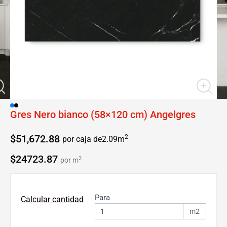
Gres Nero bianco (58×120 cm) Angelgres
$
51,672.88
2
por caja de
2.09
m
$24723.87
2
por m
Para
Calcular cantidad
m2