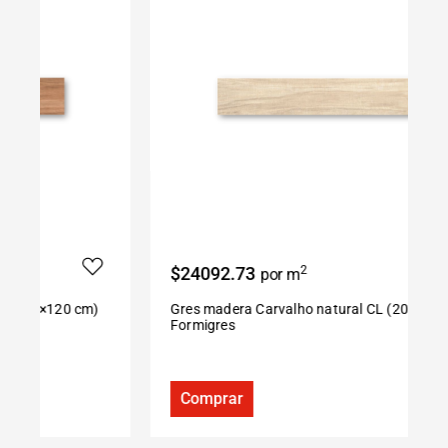
$24092.73
2
por m
Gres madera Carvalho natural CL (20×120 cm)
P
Formigres
S
Comprar