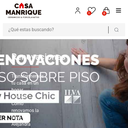
0
0
Renovaciones
Transformemos
tu casa en un
hogar.
Conoce
Cómo
renovamos la
casa de
Alejandra