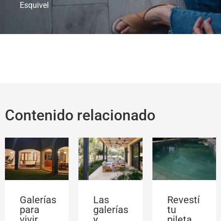
Esquivel
Contenido relacionado
Galerías
Las
Revestí
para
galerías
tu
vivir
y
pileta