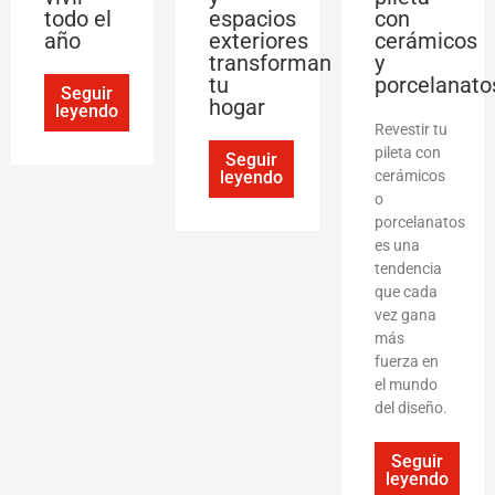
todo el
espacios
con
año
exteriores
cerámicos
transforman
y
tu
porcelanato
Seguir
hogar
leyendo
Revestir tu
pileta con
Seguir
leyendo
cerámicos
o
porcelanatos
es una
tendencia
que cada
vez gana
más
fuerza en
el mundo
del diseño.
Seguir
leyendo