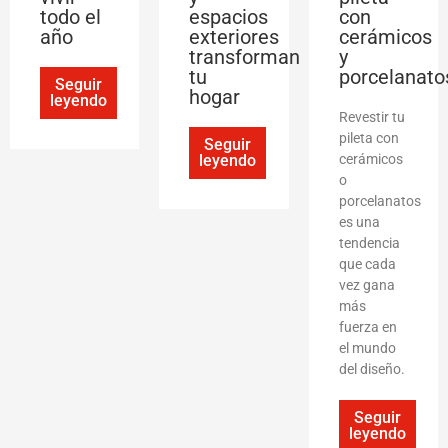
todo el
espacios
con
año
exteriores
cerámicos
transforman
y
tu
porcelanato
Seguir
hogar
leyendo
Revestir tu
pileta con
Seguir
leyendo
cerámicos
o
porcelanatos
es una
tendencia
que cada
vez gana
más
fuerza en
el mundo
del diseño.
Seguir
leyendo