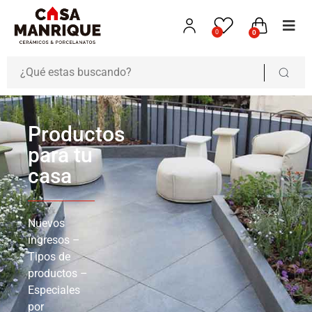
0
0
Productos
para tu
casa
Nuevos
ingresos –
Tipos de
productos –
Especiales
por