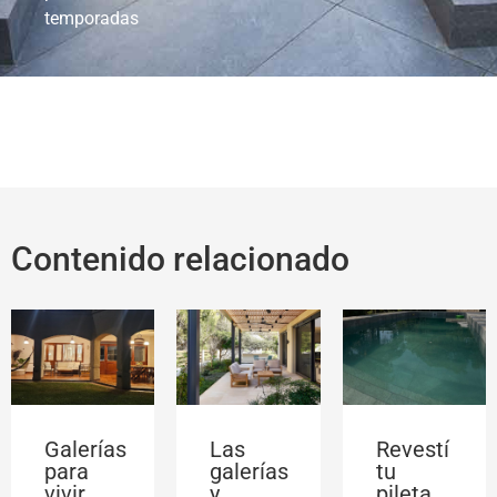
temporadas
Contenido relacionado
Galerías
Las
Revestí
para
galerías
tu
vivir
y
pileta