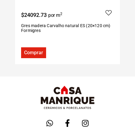
$24092.73
2
$
por m
Gres madera Carvalho natural ES (20×120 cm)
G
Formigres
F
Comprar