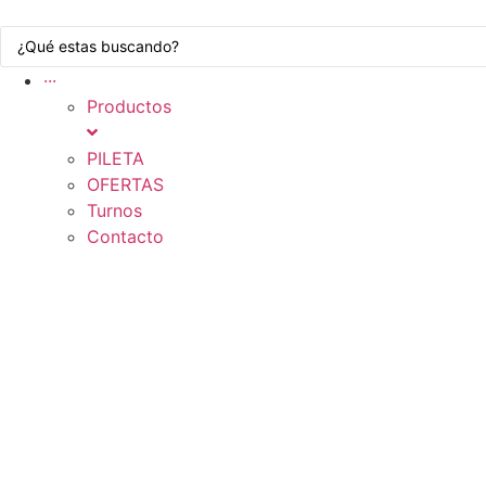
Ir
Search
al
...
contenido
···
Productos
PILETA
OFERTAS
Turnos
Contacto