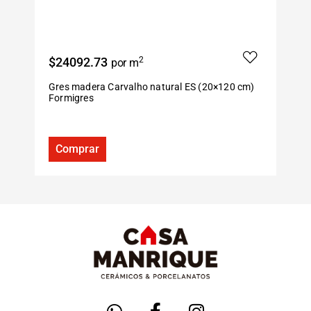
$24092.73
2
$
por m
Gres madera Carvalho natural ES (20×120 cm)
G
Formigres
F
Comprar