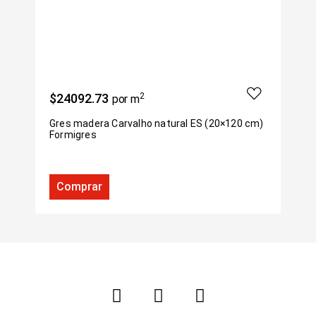
$24092.73
2
$
por m
Gres madera Carvalho natural ES (20×120 cm)
G
Formigres
F
Comprar