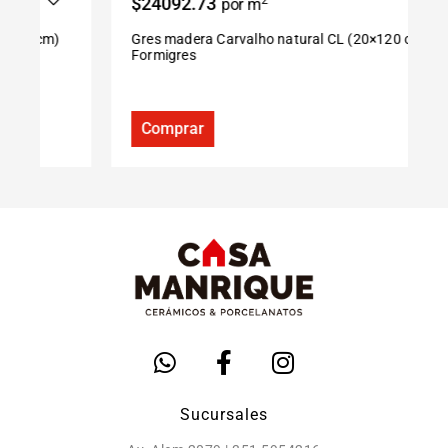
$24092.73
2
por m
Gres madera Carvalho natural CL (20×120 cm)
P
Formigres
S
Comprar
Sucursales