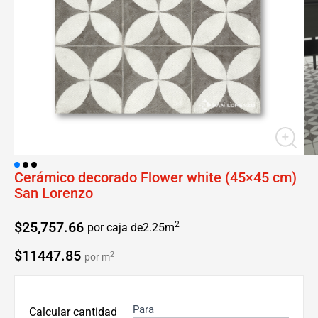
Cerámico decorado Flower white (45×45 cm)
San Lorenzo
$
25,757.66
2
por caja de
2.25
m
$11447.85
2
por m
Para
Calcular cantidad