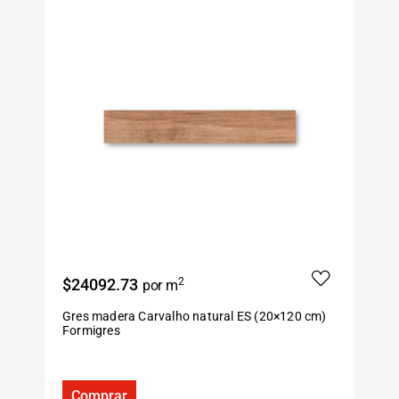
$24092.73
2
$
por m
Gres madera Carvalho natural ES (20×120 cm)
G
Formigres
F
Comprar