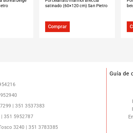
a Boreal beige
Porcelanato mármol Breccia
Por
ietro
satinado (60×120 cm) San Pietro
be
Comprar
C
Guía de
5954216
 5952940
r 7299 | 351 3537383
2 | 351 5952787
En
 Tosco 3240 | 351 3783385