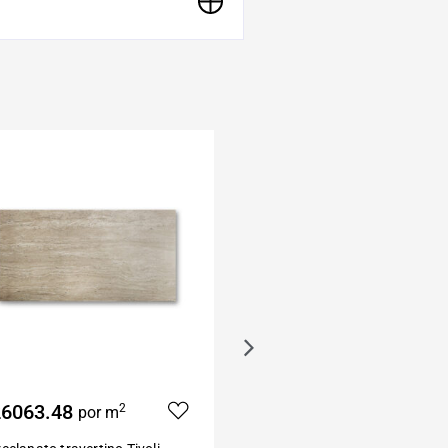
6063.48
$32477.50
2
2
por m
por m