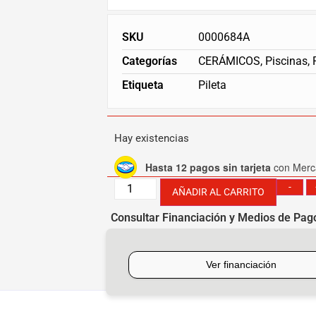
SKU
0000684A
Categorías
CERÁMICOS
,
Piscinas
,
Etiqueta
Pileta
Hay existencias
Hasta 12 pagos sin tarjeta
con Merc
-
AÑADIR AL CARRITO
Consultar Financiación y Medios de Pag
[mobbex_button]