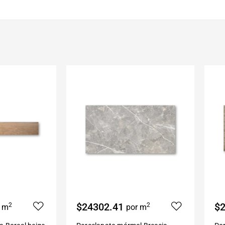
$24302.41
$2
2
2
r m
por m