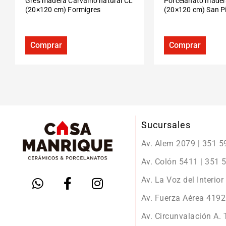
Gres madera Carvalho natural CL
Porcelanato mader
(20×120 cm) Formigres
(20×120 cm) San P
Comprar
Comprar
Sucursales
Av. Alem 2079 | 351 
Av. Colón 5411 | 351
Av. La Voz del Interio
Av. Fuerza Aérea 419
Av. Circunvalación A.