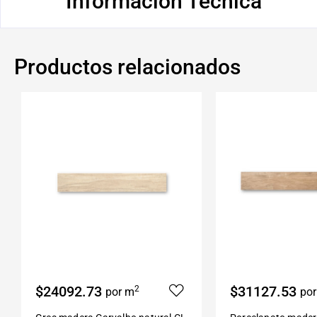
Información Técnica
Productos relacionados
$24092.73
$31127.53
2
por m
po