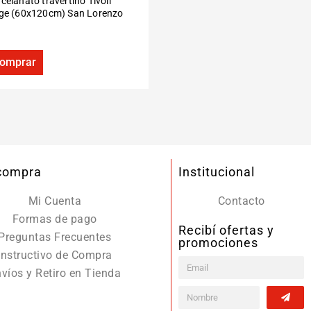
celanato travertino Tivoli
Porcelanato madera Sparkle
ige (60x120cm) San Lorenzo
canela (22×160 cm) San Pietr
omprar
Comprar
 compra
Institucional
Mi Cuenta
Contacto
Formas de pago
Recibí ofertas y
Preguntas Frecuentes
promociones
Instructivo de Compra
víos y Retiro en Tienda