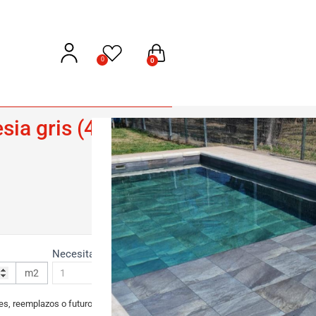
0
0
sia gris (45×45
Necesitas
m2
Cajas
es, reemplazos o futuros arreglos.