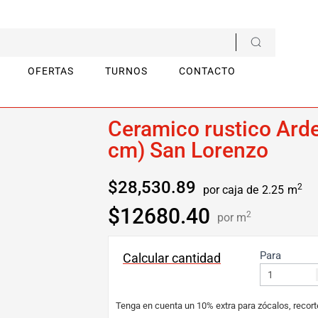
OFERTAS
TURNOS
CONTACTO
(45×45 cm) San Lorenzo
Ceramico rustico Arde
cm) San Lorenzo
$
28,530.89
2
por caja de
2.25
m
$12680.40
2
por m
Para
Calcular cantidad
Tenga en cuenta un 10% extra para zócalos, recort