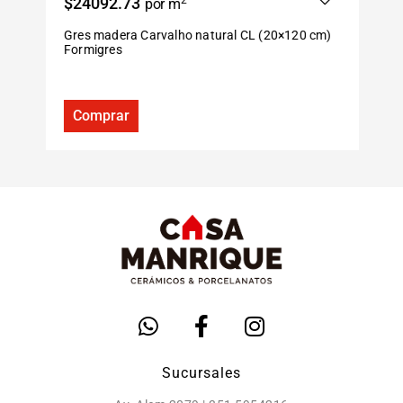
$24092.73
2
$
por m
Gres madera Carvalho natural CL (20×120 cm)
P
Formigres
S
Comprar
Sucursales